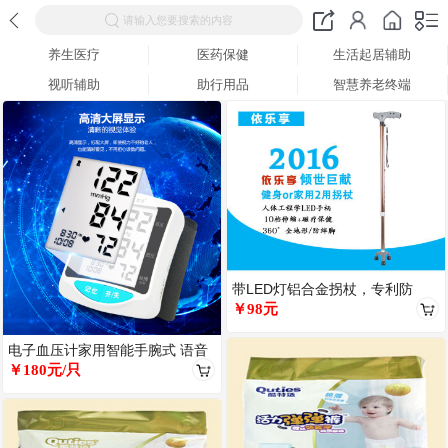
请输入您要搜索的内容
养生医疗
医药保健
生活起居辅助
视听辅助
助行用品
智慧养老终端
带LED灯铝合金拐杖，专利防
滑、手部磁疗
￥98元
电子血压计家用智能手腕式 语音
播报
￥180元/只