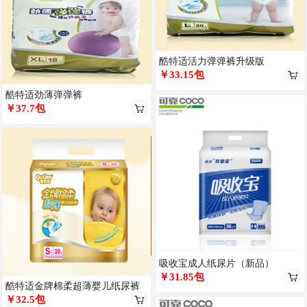
酷特适活力弹弹裤升级版
￥33.15包
酷特适劲薄弹弹裤
￥37.7包
吸收宝成人纸尿片（新品）
￥31.85包
酷特适金牌棉柔超薄婴儿纸尿裤
（中包）升级版
￥32.5包