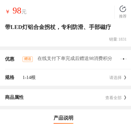
98
￥
元
推荐
带LED灯铝合金拐杖，专利防滑、手部磁疗
销量:1831
在线支付下单完成后赠送98消费积分
优惠
赠送
规格
1-14根
请选择
商品属性
查看全部
产品说明